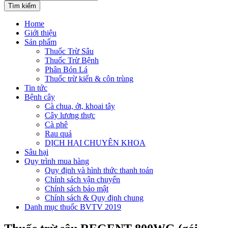
Tìm kiếm
Home
Giới thiệu
Sản phẩm
Thuốc Trừ Sâu
Thuốc Trừ Bệnh
Phân Bón Lá
Thuốc trừ kiến & côn trùng
Tin tức
Bệnh cây
Cà chua, ớt, khoai tây
Cây lương thực
Cà phê
Rau quả
DỊCH HẠI CHUYÊN KHOA
Sâu hại
Quy trình mua hàng
Quy định và hình thức thanh toán
Chính sách vận chuyển
Chính sách bảo mật
Chính sách & Quy định chung
Danh mục thuốc BVTV 2019