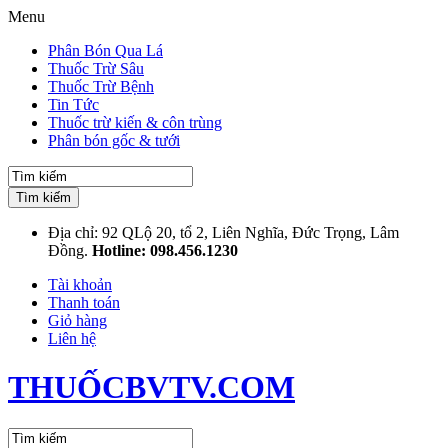
Menu
Phân Bón Qua Lá
Thuốc Trừ Sâu
Thuốc Trừ Bệnh
Tin Tức
Thuốc trừ kiến & côn trùng
Phân bón gốc & tưới
Tìm kiếm
Địa chỉ: 92 QLộ 20, tổ 2, Liên Nghĩa, Đức Trọng, Lâm
Đồng.
Hotline: 098.456.1230
Tài khoản
Thanh toán
Giỏ hàng
Liên hệ
THUỐCBVTV.COM