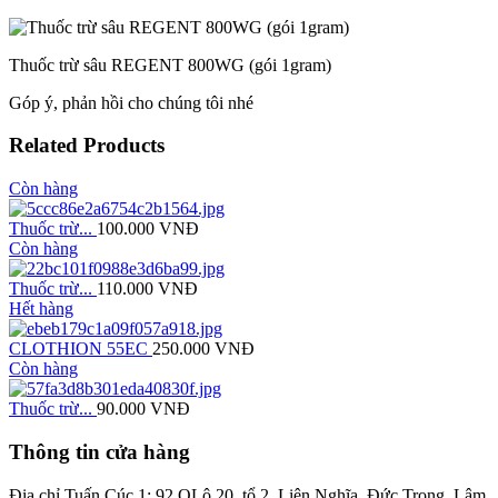
Thuốc trừ sâu REGENT 800WG (gói 1gram)
Góp ý, phản hồi cho chúng tôi nhé
Related Products
Còn hàng
Thuốc trừ...
100.000
VNĐ
Còn hàng
Thuốc trừ...
110.000
VNĐ
Hết hàng
CLOTHION 55EC
250.000
VNĐ
Còn hàng
Thuốc trừ...
90.000
VNĐ
Thông tin cửa hàng
Địa chỉ Tuấn Cúc 1: 92 QLộ 20, tổ 2, Liên Nghĩa, Đức Trọng, Lâm