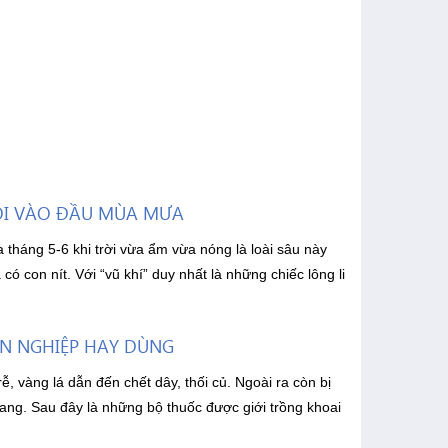
ỖI VÀO ĐẦU MÙA MƯA
tháng 5-6 khi trời vừa ẩm vừa nóng là loài sâu này
có con nít. Với “vũ khí” duy nhất là những chiếc lông li
N NGHIỆP HAY DÙNG
, vàng lá dẫn đến chết dây, thối củ. Ngoài ra còn bị
lang. Sau đây là những bộ thuốc được giới trồng khoai