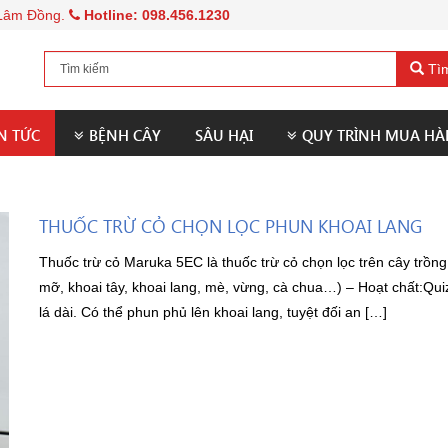
, Lâm Đồng.
Hotline: 098.456.1230
Tìm
N TỨC
BỆNH CÂY
SÂU HẠI
QUY TRÌNH MUA H
THUỐC TRỪ CỎ CHỌN LỌC PHUN KHOAI LANG
Thuốc trừ cỏ Maruka 5EC là thuốc trừ cỏ chọn lọc trên cây trồng
mỡ, khoai tây, khoai lang, mè, vừng, cà chua…) – Hoạt chất:Q
lá dài. Có thể phun phủ lên khoai lang, tuyệt đối an […]