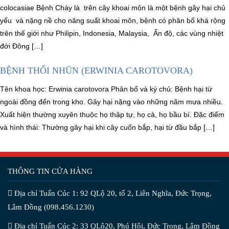
colocasiae Bệnh Cháy lá trên cây khoai môn là một bệnh gây hại chủ
yếu và nặng nề cho năng suất khoai môn, bệnh có phân bố khá rộng
trên thế giới như Philipin, Indonesia, Malaysia, Ấn độ, các vùng nhiệt
đới Đông […]
BỆNH THỐI NHŨN (ERWINIA CAROTOVORA)
Tên khoa học: Erwinia carotovora Phân bố và ký chủ: Bệnh hại từ
ngoài đồng đến trong kho. Gây hại nặng vào những năm mưa nhiều.
Xuất hiện thường xuyên thuộc họ thập tự, họ cà, họ bầu bí. Đặc điểm
và hình thái: Thường gây hại khi cây cuốn bắp, hại từ đầu bắp […]
THÔNG TIN CỬA HÀNG
Địa chỉ Tuấn Cúc 1: 92 QLộ 20, tổ 2, Liên Nghĩa, Đức Trọng,
Lâm Đồng (098.456.1230)
Địa chỉ Tuấn Cúc 2: 33 QLộ20, Phú Hội, Đức Trọng, Lâm Đồng