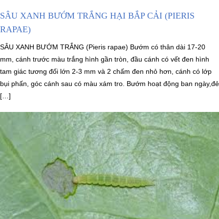
SÂU XANH BƯỚM TRẮNG HẠI BẮP CẢI (PIERIS
RAPAE)
SÂU XANH BƯỚM TRẮNG (Pieris rapae) Bướm có thân dài 17-20
mm, cánh trước màu trắng hình gần tròn, đầu cánh có vết đen hình
tam giác tương đối lớn 2-3 mm và 2 chấm đen nhỏ hơn, cánh có lớp
bụi phấn, góc cánh sau có màu xám tro. Bướm hoạt động ban ngày,đẻ
[…]