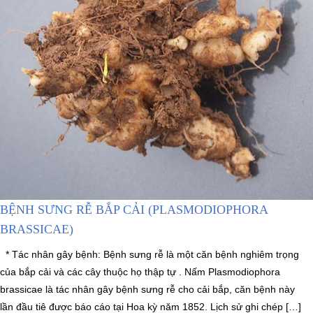
BỆNH SƯNG RỄ BẮP CẢI (PLASMODIOPHORA
BRASSICAE)
* Tác nhân gây bệnh: Bệnh sưng rễ là một căn bệnh nghiêm trọng
của bắp cải và các cây thuộc họ thập tự . Nấm Plasmodiophora
brassicae là tác nhân gây bệnh sưng rễ cho cải bắp, căn bệnh này
lần đầu tiê được báo cáo tại Hoa kỳ năm 1852. Lịch sử ghi chép […]