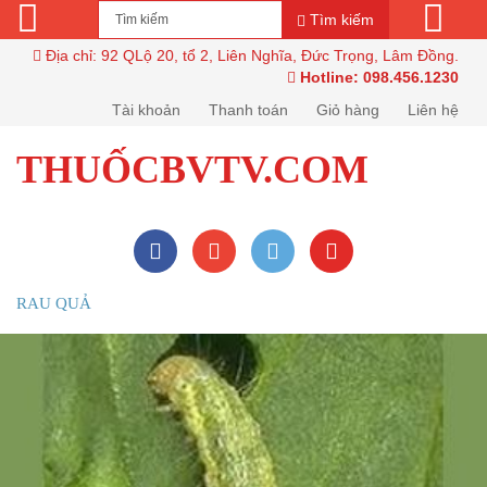
Tìm kiếm
Địa chỉ: 92 QLộ 20, tổ 2, Liên Nghĩa, Đức Trọng, Lâm Đồng.
Hotline: 098.456.1230
Tài khoản
Thanh toán
Giỏ hàng
Liên hệ
THUỐCBVTV.COM
RAU QUẢ