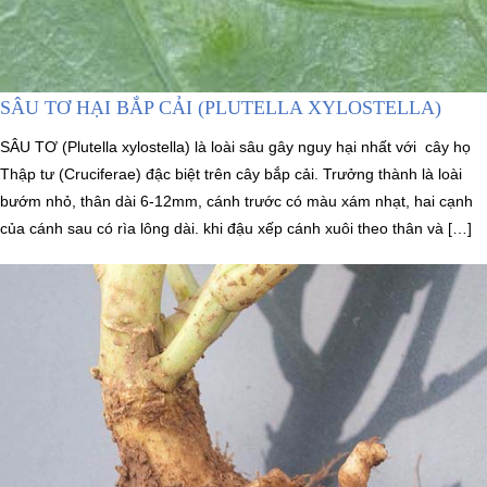
SÂU TƠ HẠI BẮP CẢI (PLUTELLA XYLOSTELLA)
SÂU TƠ (Plutella xylostella) là loài sâu gây nguy hại nhất với cây họ
Thập tư (Cruciferae) đậc biệt trên cây bắp cải. Trưởng thành là loài
bướm nhỏ, thân dài 6-12mm, cánh trước có màu xám nhạt, hai cạnh
của cánh sau có rìa lông dài. khi đậu xếp cánh xuôi theo thân và […]