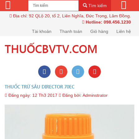
Tìm kiếm
Địa chỉ: 92 QLộ 20, tổ 2, Liên Nghĩa, Đức Trọng, Lâm Đồng.
Hotline: 098.456.1230
Tài khoản
Thanh toán
Giỏ hàng
Liên hệ
THUỐCBVTV.COM
THUỐC TRỪ SÂU DIRECTOR 70EC
Đăng ngày:
12 Th3 2017
Đăng bởi:
Adminstrator