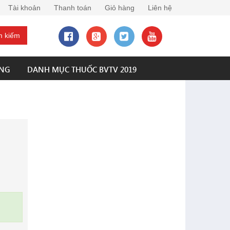
Tài khoản
Thanh toán
Giỏ hàng
Liên hệ
 kiếm
ÀNG
DANH MỤC THUỐC BVTV 2019