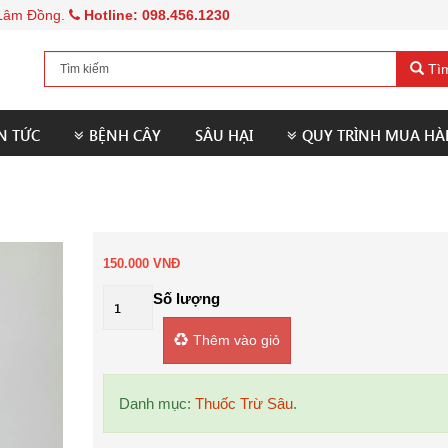
, Lâm Đồng.
Hotline: 098.456.1230
Tìm
N TỨC
BỆNH CÂY
SÂU HẠI
QUY TRÌNH MUA H
150.000
VNĐ
Số lượng
Thêm vào giỏ
Danh mục:
Thuốc Trừ Sâu
.