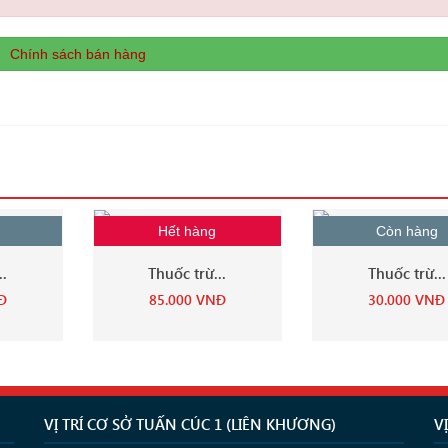
Chính sách bán hàng
Hết hàng
Còn hàng
..
Thuốc trừ...
Thuốc trừ...
Đ
85.000
VNĐ
30.000
VNĐ
VỊ TRÍ CƠ SỞ TUẤN CÚC 1 (LIÊN KHƯƠNG)
V