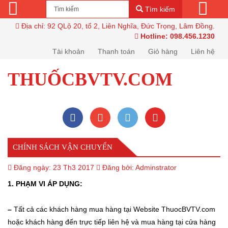
Tìm kiếm
Địa chỉ: 92 QLộ 20, tổ 2, Liên Nghĩa, Đức Trọng, Lâm Đồng.
Hotline: 098.456.1230
Tài khoản
Thanh toán
Giỏ hàng
Liên hệ
THUỐCBVTV.COM
CHÍNH SÁCH VẬN CHUYỂN
Đăng ngày:
23 Th3 2017
Đăng bởi:
Adminstrator
1. PHẠM VI ÁP DỤNG:
–
Tất cả các khách hàng mua hàng tại Website ThuocBVTV.com
hoặc khách hàng đến trực tiếp liên hệ và mua hàng tại cửa hàng