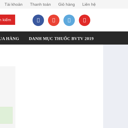
Tài khoản
Thanh toán
Giỏ hàng
Liên hệ
 kiếm
UA HÀNG
DANH MỤC THUỐC BVTV 2019