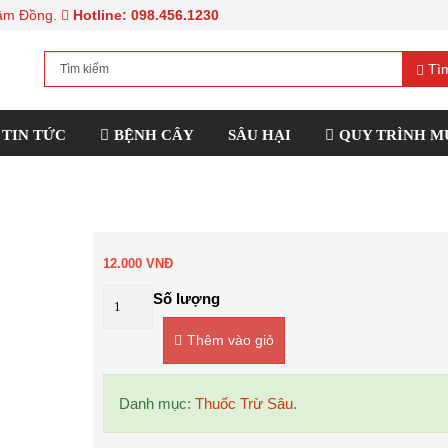
 Lâm Đồng.
Hotline: 098.456.1230
Tìm
TIN TỨC
BỆNH CÂY
SÂU HẠI
QUY TRÌNH M
12.000
VNĐ
Số lượng
Thêm vào giỏ
Danh mục:
Thuốc Trừ Sâu
.